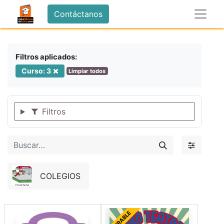
Contáctanos
Filtros aplicados:
Curso: 3
Limpiar todos
Filtros
COLEGIOS
FORRABLE