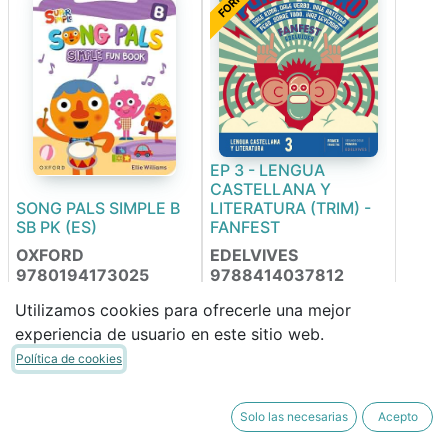
EP 3 - LENGUA
CASTELLANA Y
SONG PALS SIMPLE B
LITERATURA (TRIM) -
SB PK (ES)
FANFEST
OXFORD
EDELVIVES
9780194173025
9788414037812
Utilizamos cookies para ofrecerle una mejor
experiencia de usuario en este sitio web.
18,68
€
58,40
€
15,88
€
49,64
€
Política de cookies
FORRABLE
Solo las necesarias
Acepto