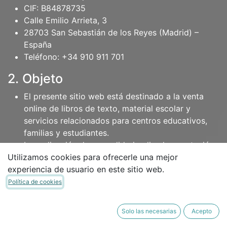
CIF: B84878735
Calle Emilio Arrieta, 3
28703 San Sebastián de los Reyes (Madrid) –
España
Teléfono: +34 910 911 701
2. Objeto
El presente sitio web está destinado a la venta
online de libros de texto, material escolar y
servicios relacionados para centros educativos,
familias y estudiantes.
La realización de un pedido implica la aceptación
Utilizamos cookies para ofrecerle una mejor
plena de las presentes Condiciones Generales de
experiencia de usuario en este sitio web.
Venta.
Política de cookies
3. Productos y disponibilidad
Los productos mostrados en la web pueden estar
Solo las necesarias
Acepto
sujetos a disponibilidad, cambios editoriales,