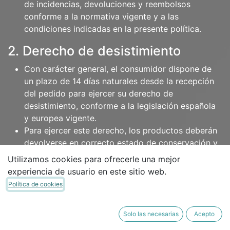
de incidencias, devoluciones y reembolsos
conforme a la normativa vigente y a las
condiciones indicadas en la presente política.
2. Derecho de desistimiento
Con carácter general, el consumidor dispone de
un plazo de 14 días naturales desde la recepción
del pedido para ejercer su derecho de
desistimiento, conforme a la legislación española
y europea vigente.
Para ejercer este derecho, los productos deberán
devolverse en correcto estado de conservación y
adecuadamente protegidos.
Utilizamos cookies para ofrecerle una mejor
experiencia de usuario en este sitio web.
3. Productos que no admiten
Política de cookies
devolución
No se admitirán devoluciones de:
Solo las necesarias
Acepto