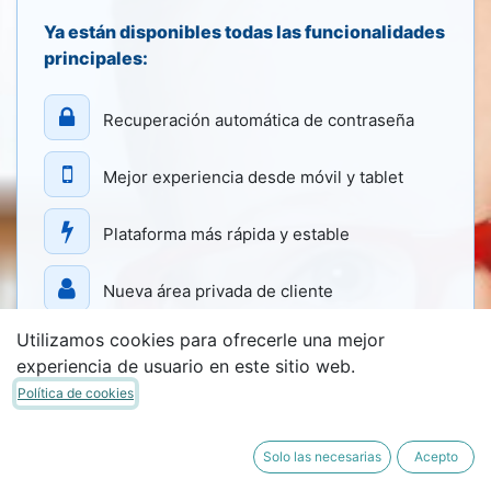
Ya están disponibles todas las funcionalidades
principales:
Recuperación automática de contraseña
Mejor experiencia desde móvil y tablet
Plataforma más rápida y estable
Nueva área privada de cliente
Utilizamos cookies para ofrecerle una mejor
Seguimiento de pedidos e incidencias
experiencia de usuario en este sitio web.
Política de cookies
💙 Gracias por vuestra paciencia durante
este proceso de mejora y renovación.
Solo las necesarias
Acepto