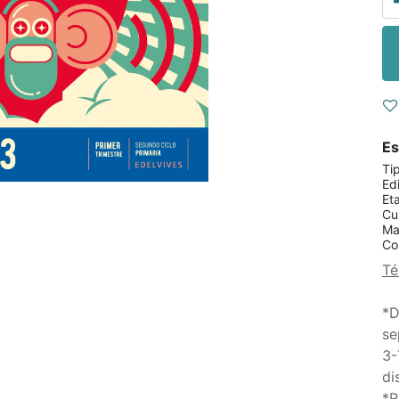
Es
Ti
Edi
Et
Cu
Ma
Co
Té
*D
se
3-
di
*R