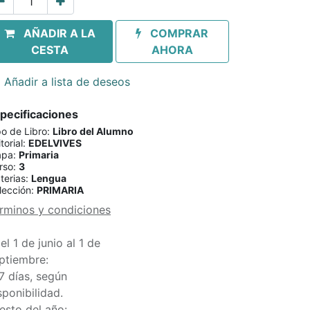
AÑADIR A LA
COMPRAR
CESTA
AHORA
Añadir a lista de deseos
pecificaciones
po de Libro
:
Libro del Alumno
torial
:
EDELVIVES
apa
:
Primaria
rso
:
3
terias
:
Lengua
lección
:
PRIMARIA
rminos y condiciones
el 1 de junio al 1 de
ptiembre:
7 días, según
sponibilidad.
esto del año: