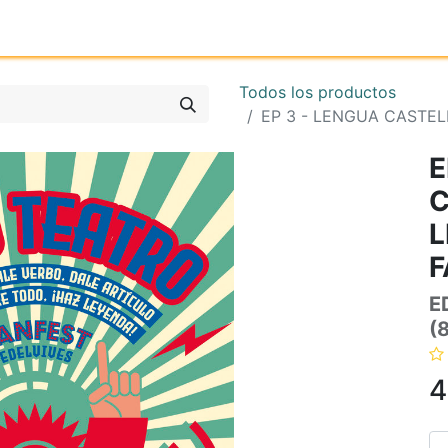
Inicio
Tienda online
Reg
Todos los productos
EP 3 - LENGUA CASTEL
E
C
L
F
E
(
4