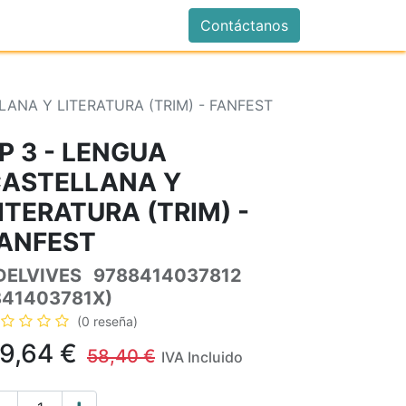
istrarse
Contáctanos
LANA Y LITERATURA (TRIM) - FANFEST
P 3 - LENGUA
ASTELLANA Y
ITERATURA (TRIM) -
ANFEST
DELVIVES
9788414037812
841403781X)
(0 reseña)
9,64
€
58,40
€
IVA Incluido