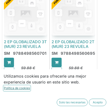
2 EP GLOBALIZADO 3T
2 EP GLOBALIZADO 2T
(MUR) 23 REVUELA
(MUR) 23 REVUELA
SM
9788498560701
SM
9788498560695
59,88
€
59,88
€
50,90
€
50,90
€
Utilizamos cookies para ofrecerle una mejor
experiencia de usuario en este sitio web.
FORRABLE
FORRABLE
Política de cookies
Solo las necesarias
Acepto