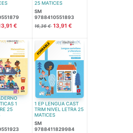
CES
25 MATICES
SM
0551879
9788410551893
13,91
€
13,91
€
16,36
€
FORRABLE
ADERNO
ICAS 1
1 EP LENGUA CAST
RE 25
TRIM NIVEL LETRA 25
S
MATICES
SM
0551923
9788411829984