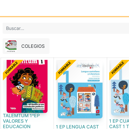
Inicio
Tienda online
Reg
COLEGIOS
FORRABLE
FORRABLE
FORRABLE
TALEMTUM 1ºEP
VALORES Y
1 EP CU
EDUCACION
CAST 1 
1 EP LENGUA CAST