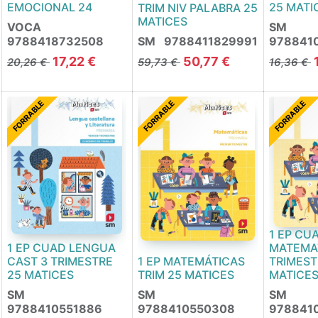
EMOCIONAL 24
25 MATI
TRIM NIV PALABRA 25
MATICES
VOCA
SM
9788418732508
SM
9788411829991
978841
17,22
€
50,77
€
20,26
€
59,73
€
16,36
€
FORRABLE
FORRABLE
FORRABLE
1 EP CU
1 EP CUAD LENGUA
MATEMAT
CAST 3 TRIMESTRE
1 EP MATEMÁTICAS
TRIMEST
25 MATICES
TRIM 25 MATICES
MATICE
SM
SM
SM
9788410551886
9788410550308
978841