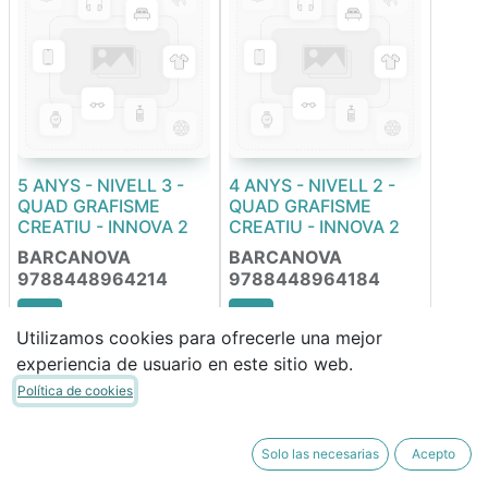
5 ANYS - NIVELL 3 -
4 ANYS - NIVELL 2 -
QUAD GRAFISME
QUAD GRAFISME
CREATIU - INNOVA 2
CREATIU - INNOVA 2
BARCANOVA
BARCANOVA
9788448964214
9788448964184
Utilizamos cookies para ofrecerle una mejor
22,50
€
22,50
€
experiencia de usuario en este sitio web.
19,13
€
19,13
€
Política de cookies
FORRABLE
Solo las necesarias
Acepto