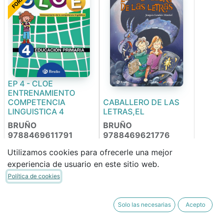
EP 4 - CLOE
ENTRENAMIENTO
COMPETENCIA
CABALLERO DE LAS
LINGUISTICA 4
LETRAS,EL
BRUÑO
BRUÑO
9788469611791
9788469621776
Utilizamos cookies para ofrecerle una mejor
experiencia de usuario en este sitio web.
23,03
€
14,50
€
19,58
€
12,33
€
Política de cookies
Solo las necesarias
Acepto