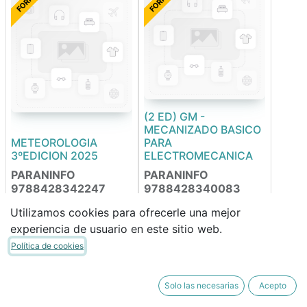
(2 ED) GM -
MECANIZADO BASICO
METEOROLOGIA
PARA
3ºEDICION 2025
ELECTROMECANICA
PARANINFO
PARANINFO
9788428342247
9788428340083
Utilizamos cookies para ofrecerle una mejor
experiencia de usuario en este sitio web.
30,00
€
35,00
€
25,50
€
29,75
€
Política de cookies
FORRABLE
FORRABLE
Solo las necesarias
Acepto