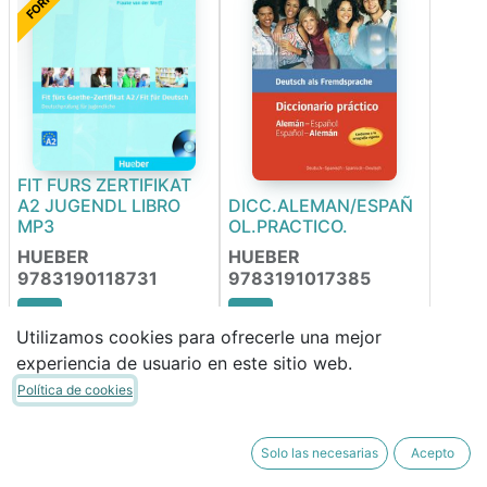
FIT FURS ZERTIFIKAT
A2 JUGENDL LIBRO
DICC.ALEMAN/ESPAÑ
MP3
OL.PRACTICO.
HUEBER
HUEBER
9783190118731
9783191017385
Utilizamos cookies para ofrecerle una mejor
26,61
€
24,95
€
experiencia de usuario en este sitio web.
22,62
€
21,21
€
Política de cookies
FORRABLE
FORRABLE
Solo las necesarias
Acepto