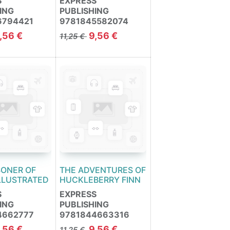
S
EXPRESS
ING
PUBLISHING
6794421
9781845582074
,56
€
9,56
€
11,25
€
SONER OF
THE ADVENTURES OF
LLUSTRATED
HUCKLEBERRY FINN
S
EXPRESS
ING
PUBLISHING
4662777
9781844663316
,56
€
9,56
€
11,25
€