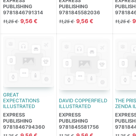
EXPRESS
EXPRESS
EXPRES
PUBLISHING
PUBLISHING
PUBLISH
9781846791314
9781845582036
978184
9,56
€
9,56
€
9
11,25
€
11,25
€
11,25
€
GREAT
EXPECTATIONS
DAVID COPPERFIELD
THE PRI
ILLUSTRATED
ILLUSTRATED
ZENDA I
EXPRESS
EXPRESS
EXPRES
PUBLISHING
PUBLISHING
PUBLISH
9781846794360
9781845581756
978184
9,56
€
9,56
€
9
11,25
€
11,25
€
11,25
€