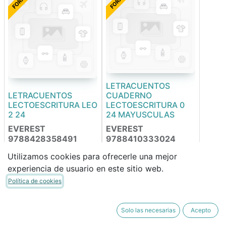
LETRACUENTOS
LETRACUENTOS
CUADERNO
LECTOESCRITURA LEO
LECTOESCRITURA 0
2 24
24 MAYUSCULAS
EVEREST
EVEREST
9788428358491
9788410333024
Utilizamos cookies para ofrecerle una mejor
experiencia de usuario en este sitio web.
20,00
€
15,95
€
17,00
€
13,56
€
Política de cookies
FORRABLE
FORRABLE
Solo las necesarias
Acepto