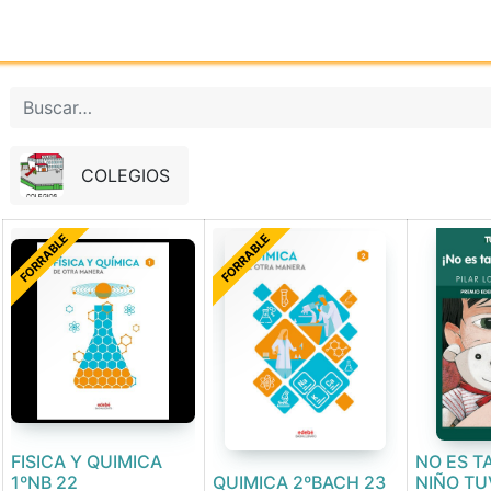
Inicio
Tienda online
Reg
COLEGIOS
FORRABLE
FORRABLE
FISICA Y QUIMICA
NO ES T
1ºNB 22
QUIMICA 2ºBACH 23
NIÑO TU