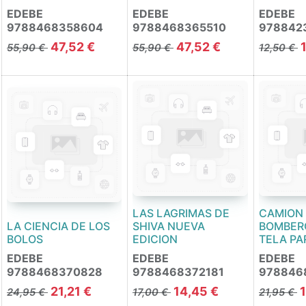
EDEBE
EDEBE
EDEBE
9788468358604
9788468365510
978842
47,52
€
47,52
€
55,90
€
55,90
€
12,50
€
LAS LAGRIMAS DE
CAMION
LA CIENCIA DE LOS
SHIVA NUEVA
BOMBERO
BOLOS
EDICION
TELA PA
EDEBE
EDEBE
EDEBE
9788468370828
9788468372181
978846
21,21
€
14,45
€
24,95
€
17,00
€
21,95
€