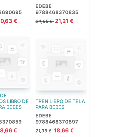
EDEBE
3690695
9788468370835
10,63
€
21,21
€
24,95
€
 DE
S LIBRO DE
TREN LIBRO DE TELA
RA BEBES
PARA BEBES
EDEBE
8370859
9788468370897
18,66
€
18,66
€
21,95
€