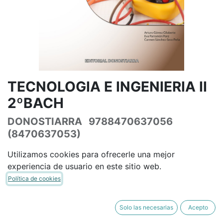
TECNOLOGIA E INGENIERIA II
2ºBACH
DONOSTIARRA
9788470637056
(8470637053)
(0 reseña)
Utilizamos cookies para ofrecerle una mejor
40,48
€
47,62
€
IVA Incluido
experiencia de usuario en este sitio web.
Política de cookies
Solo las necesarias
Acepto
AÑADIR A LA CESTA
COMPRAR AHORA