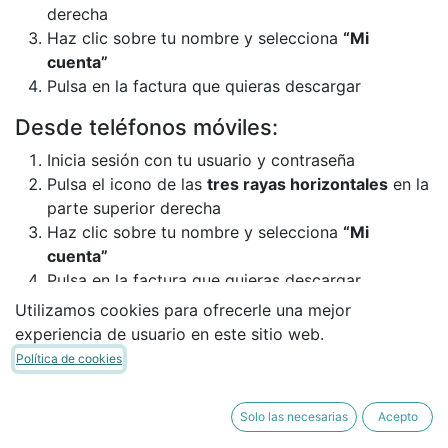
derecha
Haz clic sobre tu nombre y selecciona
“Mi
cuenta”
Pulsa en la factura que quieras descargar
Desde teléfonos móviles:
Inicia sesión con tu usuario y contraseña
Pulsa el icono de las
tres rayas horizontales
en la
parte superior derecha
Haz clic sobre tu nombre y selecciona
“Mi
cuenta”
Pulsa en la factura que quieras descargar
Utilizamos cookies para ofrecerle una mejor
Modificar o añadir datos de facturación:
experiencia de usuario en este sitio web.
Desde
“Mi cuenta”
, accede a
“Tus datos”
Política de cookies
Pulsa en
“Cambiar”
Podrás modificar o añadir cualquiera de tus datos
Solo las necesarias
Acepto
de facturación