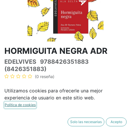
HORMIGUITA NEGRA ADR
EDELVIVES
9788426351883
(8426351883)
(0 reseña)
9,48
€
11,15
€
IVA Incluido
Utilizamos cookies para ofrecerle una mejor
experiencia de usuario en este sitio web.
Política de cookies
AÑADIR A LA CESTA
COMPRAR AHORA
Solo las necesarias
Acepto
Añadir a lista de deseos