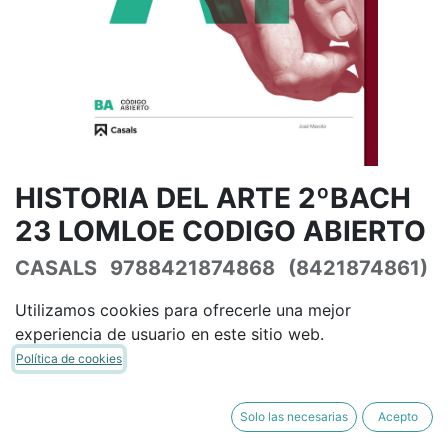
HISTORIA DEL ARTE 2ºBACH
23 LOMLOE CODIGO ABIERTO
CASALS
9788421874868
(8421874861)
(0 reseña)
Utilizamos cookies para ofrecerle una mejor
46,80
€
55,06
€
IVA Incluido
experiencia de usuario en este sitio web.
Política de cookies
Solo las necesarias
Acepto
AÑADIR A LA CESTA
COMPRAR AHORA