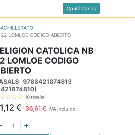
istrarse
Contáctanos
BACHILLERATO
B 22 LOMLOE CODIGO ABIERTO
ELIGION CATOLICA NB
2 LOMLOE CODIGO
BIERTO
ASALS
9788421874813
8421874810)
(0 reseña)
1,12
€
36,61
€
IVA Incluido