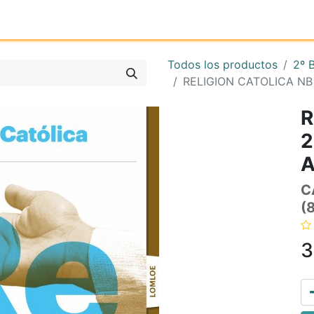
Inicio
Tienda online
Reg
Todos los productos
2º 
RELIGION CATOLICA N
R
2
A
C
(
3