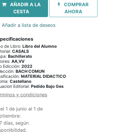
AÑADIR A LA
COMPRAR
CESTA
AHORA
Añadir a lista de deseos
pecificaciones
po de Libro
:
Libro del Alumno
torial
:
CASALS
apa
:
Bachillerato
tores
:
AA,VV
o Edicción
:
2022
lección
:
BACH COMUN
sificación
:
MATERIAL DIDACTICO
ioma
:
Castellano
uacion Editorial
:
Pedido Bajo Ges
rminos y condiciones
el 1 de junio al 1 de
ptiembre:
7 días, según
sponibilidad.