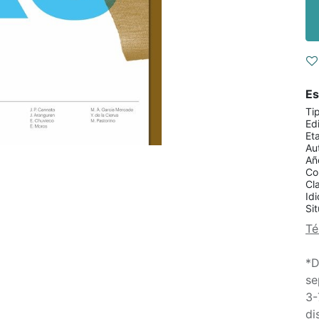
Es
Ti
Edi
Et
Au
Añ
Co
Cla
Id
Sit
Té
*D
se
3-
di