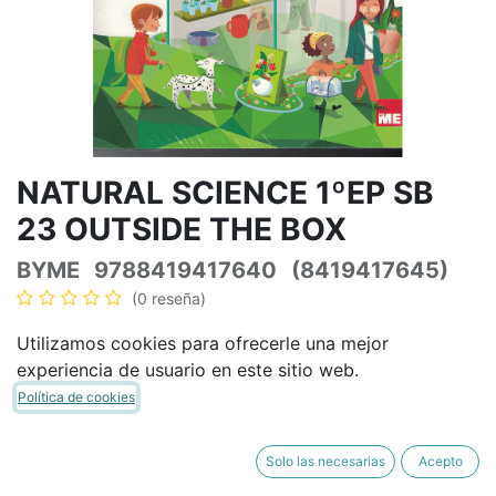
NATURAL SCIENCE 1ºEP SB
23 OUTSIDE THE BOX
BYME
9788419417640
(8419417645)
(0 reseña)
36,77
€
43,26
€
IVA Incluido
Utilizamos cookies para ofrecerle una mejor
experiencia de usuario en este sitio web.
Política de cookies
AÑADIR A LA CESTA
COMPRAR AHORA
Solo las necesarias
Acepto