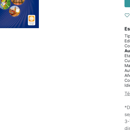
Es
Ti
Edi
Co
Au
Et
Cu
Ma
Au
Añ
Co
Id
Té
*D
se
3-
di