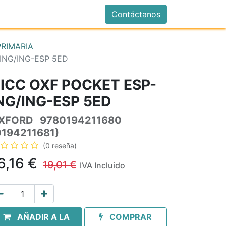
istrarse
Contáctanos
PRIMARIA
ING/ING-ESP 5ED
ICC OXF POCKET ESP-
NG/ING-ESP 5ED
XFORD
9780194211680
0194211681)
(0 reseña)
6,16
€
19,01
€
IVA Incluido
AÑADIR A LA
COMPRAR