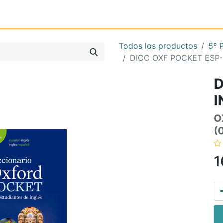
Inicio
Tienda online
Reg
Todos los productos
5º 
DICC OXF POCKET ESP-
D
I
O
(
1