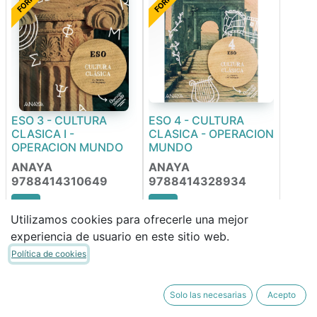
ESO 3 - CULTURA
ESO 4 - CULTURA
CLASICA I -
CLASICA - OPERACION
OPERACION MUNDO
MUNDO
ANAYA
ANAYA
9788414310649
9788414328934
Utilizamos cookies para ofrecerle una mejor
48,29
€
48,29
€
experiencia de usuario en este sitio web.
41,05
€
41,05
€
Política de cookies
FORRABLE
FORRABLE
Solo las necesarias
Acepto