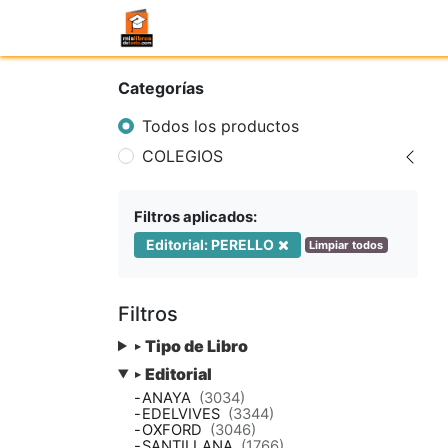
Categorías
Todos los productos
COLEGIOS
Filtros aplicados:
Editorial: PERELLO
Limpiar todos
Filtros
Tipo de Libro
▸
Editorial
▸
-
ANAYA
(3034)
-
EDELVIVES
(3344)
-
OXFORD
(3046)
-
SANTILLANA
(1766)