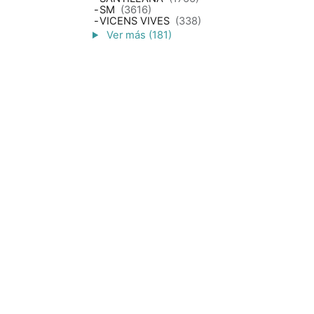
-
SM
(3616)
-
VICENS VIVES
(338)
Ver más (181)