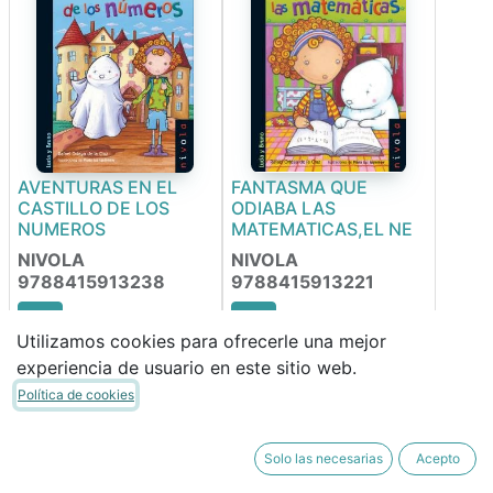
AVENTURAS EN EL
FANTASMA QUE
CASTILLO DE LOS
ODIABA LAS
NUMEROS
MATEMATICAS,EL NE
NIVOLA
NIVOLA
9788415913238
9788415913221
Utilizamos cookies para ofrecerle una mejor
13,90
€
13,90
€
experiencia de usuario en este sitio web.
11,82
€
11,82
€
Política de cookies
Solo las necesarias
Acepto