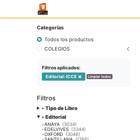
Categorías
Todos los productos
COLEGIOS
Filtros aplicados:
Editorial: ICCE
Limpiar todos
Filtros
Tipo de Libro
▸
Editorial
▸
-
ANAYA
(3034)
-
EDELVIVES
(3344)
-
OXFORD
(3046)
-
SANTILLANA
(1766)