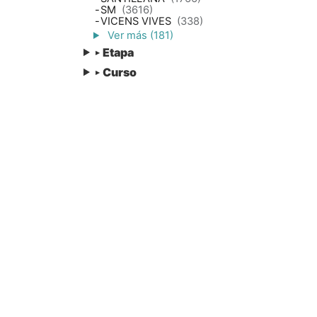
-
SM
(3616)
-
VICENS VIVES
(338)
Ver más (181)
Etapa
▸
Curso
▸