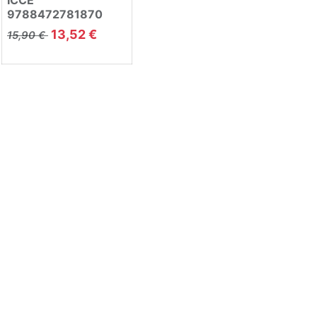
9788472781870
13,52
€
15,90
€