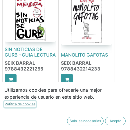
SIN NOTICIAS DE
GURB +GUIA LECTURA
MANOLITO GAFOTAS
SEIX BARRAL
SEIX BARRAL
9788432221255
9788432214233
12,95
€
12,95
€
Utilizamos cookies para ofrecerle una mejor
11,01
€
11,01
€
experiencia de usuario en este sitio web.
Política de cookies
Solo las necesarias
Acepto