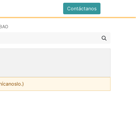
istrarse
Contáctanos
LBAO
nícanoslo.)