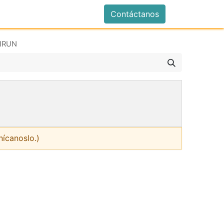
istrarse
Contáctanos
IRUN
nícanoslo.)