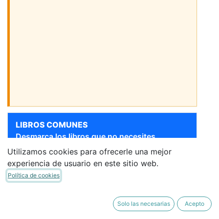
LIBROS COMUNES
Desmarca los libros que no necesites.
Utilizamos cookies para ofrecerle una mejor
[9788469877173] 4 AÑOS -
Sigue bajando para ver más libros
experiencia de usuario en este sitio web.
NIVEL II - HILANDO
Política de cookies
PALABRAS 2 -
HILVANANDO -
LECTOESCRITURA
Solo las necesarias
Acepto
ANAYA
·
Libro del Alumno