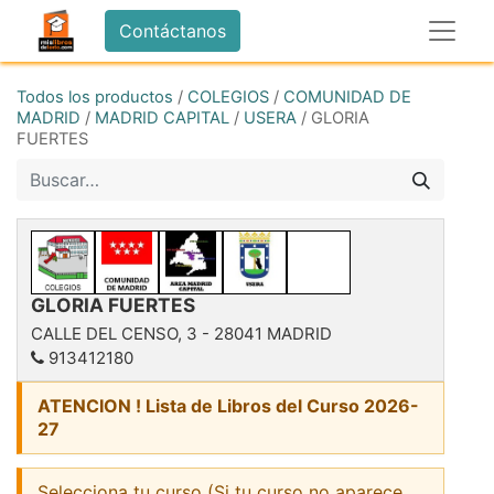
Contáctanos
Todos los productos
/
COLEGIOS
/
COMUNIDAD DE
MADRID
/
MADRID CAPITAL
/
USERA
/
GLORIA
FUERTES
GLORIA FUERTES
CALLE DEL CENSO, 3
-
28041
MADRID
913412180
ATENCION ! Lista de Libros del Curso 2026-
27
Selecciona tu curso (Si tu curso no aparece,