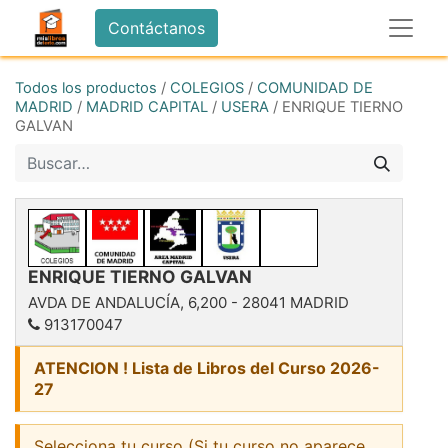
Contáctanos
Todos los productos
/
COLEGIOS
/
COMUNIDAD DE
MADRID
/
MADRID CAPITAL
/
USERA
/
ENRIQUE TIERNO
GALVAN
ENRIQUE TIERNO GALVAN
AVDA DE ANDALUCÍA, 6,200
-
28041
MADRID
913170047
ATENCION ! Lista de Libros del Curso 2026-
27
Selecciona tu curso (Si tu curso no aparece,