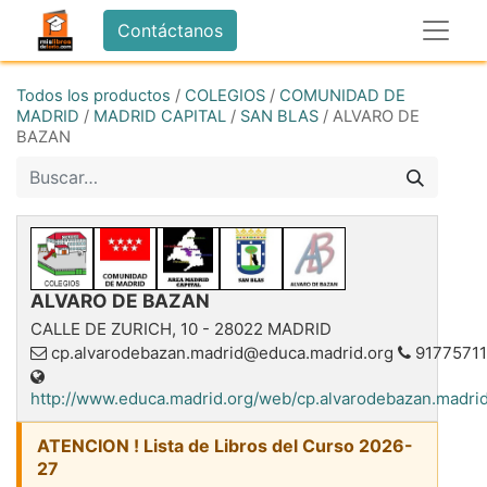
Contáctanos
Todos los productos
/
COLEGIOS
/
COMUNIDAD DE
MADRID
/
MADRID CAPITAL
/
SAN BLAS
/
ALVARO DE
BAZAN
ALVARO DE BAZAN
CALLE DE ZURICH, 10
-
28022
MADRID
cp.alvarodebazan.madrid@educa.madrid.org
9177571
http://www.educa.madrid.org/web/cp.alvarodebazan.madrid
ATENCION ! Lista de Libros del Curso 2026-
27