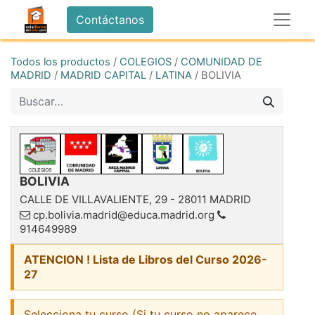
Contáctanos
Todos los productos
/
COLEGIOS
/
COMUNIDAD DE
MADRID
/
MADRID CAPITAL
/
LATINA
/
BOLIVIA
BOLIVIA
CALLE DE VILLAVALIENTE, 29
-
28011
MADRID
cp.bolivia.madrid@educa.madrid.org
914649989
ATENCION ! Lista de Libros del Curso 2026-
27
Selecciona tu curso (Si tu curso no aparece,