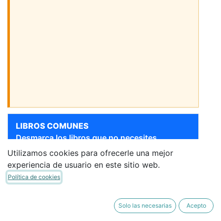
LIBROS COMUNES
Desmarca los libros que no necesites.
Utilizamos cookies para ofrecerle una mejor
Sigue bajando para ver más libros
experiencia de usuario en este sitio web.
[9788469829844] 3 AÑOS
- GRAFOMOTRICIDAD
Política de cookies
MONSTRUOSA 1
ANAYA
·
Cuaderno de Trabajo
Solo las necesarias
Acepto
12,40 €
10,54 €