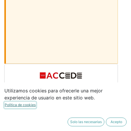
Desmarcar los libros
Utilizamos cookies para ofrecerle una mejor
Sigue bajando para ver más libros
experiencia de usuario en este sitio web.
LIBROS COMUNES
Política de cookies
Desmarca los libros que no necesites. (Si
perteneces al PLAN ACCEDE, desmarca los
Solo las necesarias
Acepto
libros indicados "INCLUIDO ACCEDE")