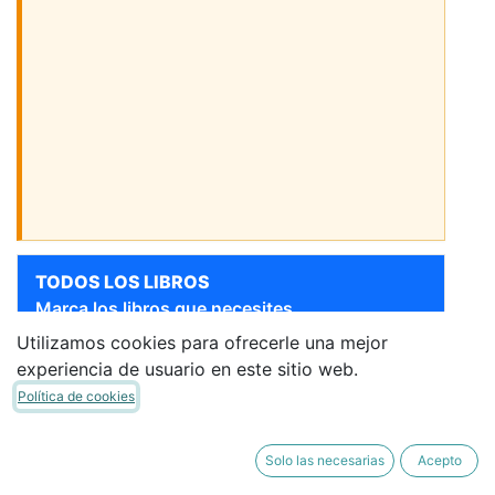
TODOS LOS LIBROS
Marca los libros que necesites.
Utilizamos cookies para ofrecerle una mejor
Sigue bajando para ver más libros
experiencia de usuario en este sitio web.
[9788480775878] 3 AÑOS
Política de cookies
- RELIGION LOMLOE
ESC
·
Libro del Alumno
Solo las necesarias
Acepto
9,56 €
8,13 €