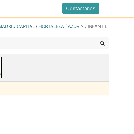
istrarse
Contáctanos
MADRID CAPITAL
/
HORTALEZA
/
AZORIN
/
INFANTIL