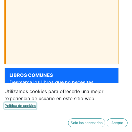
LIBROS COMUNES
Desmarca los libros que no necesites.
Utilizamos cookies para ofrecerle una mejor
[9788410555006] 6 EP
Sigue bajando para ver más libros
experiencia de usuario en este sitio web.
LENGUA CASTELLANA
Política de cookies
TRIMESTRES (MAD) 26
MATICES
SM
·
Libro del Alumno
Solo las necesarias
Acepto
59,57 €