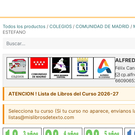
Inicio
Tienda online
Reg
Todos los productos
/
COLEGIOS
/
COMUNIDAD DE MADRID
/
ESTEFANO
ALFRED
Félix Can
cp.alf
6609065
ATENCION ! Lista de Libros del Curso 2026-27
Selecciona tu curso (Si tu curso no aparece, envianos l
listas@mislibrosdetexto.com