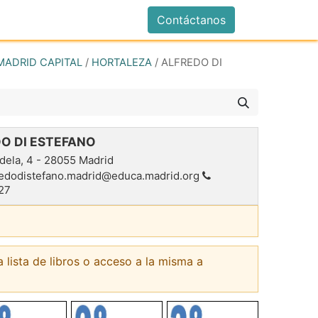
istrarse
Contáctanos
MADRID CAPITAL
/
HORTALEZA
/
ALFREDO DI
O DI ESTEFANO
dela, 4
-
28055
Madrid
redodistefano.madrid@educa.madrid.org
27
a lista de libros o acceso a la misma a