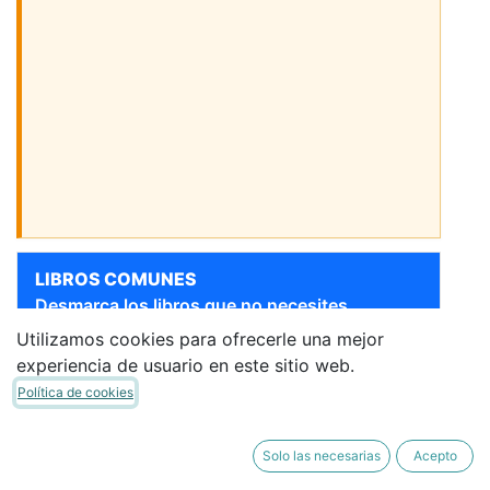
LIBROS COMUNES
Desmarca los libros que no necesites.
Utilizamos cookies para ofrecerle una mejor
Sigue bajando para ver más libros
experiencia de usuario en este sitio web.
[9788424182632] EI -
ESCRITURA 2 PAUTA - LEO
Política de cookies
CON ALEX
PARANINFO
·
Libro del Alumno
Solo las necesarias
Acepto
5,95 €
5,06 €