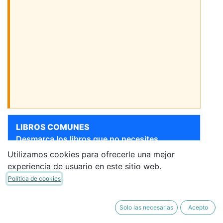
LIBROS COMUNES
Desmarca los libros que no necesites.
Utilizamos cookies para ofrecerle una mejor
[9788468049991] 4ESO
Sigue bajando para ver más libros
experiencia de usuario en este sitio web.
LENGUA Y LITERATURA CM
Política de cookies
ED23
SANTILLANA
·
Libro del
Alumno
Solo las necesarias
Acepto
57,66 €