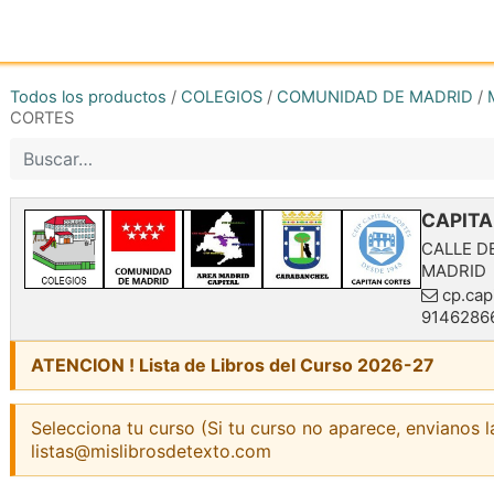
Inicio
Tienda online
Reg
Todos los productos
/
COLEGIOS
/
COMUNIDAD DE MADRID
/
CORTES
CAPITA
CALLE D
MADRID
cp.cap
9146286
ATENCION ! Lista de Libros del Curso 2026-27
Selecciona tu curso (Si tu curso no aparece, envianos l
listas@mislibrosdetexto.com