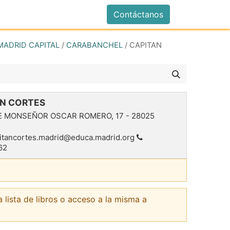
istrarse
Contáctanos
MADRID CAPITAL
/
CARABANCHEL
/
CAPITAN
N CORTES
E MONSEÑOR OSCAR ROMERO, 17
-
28025
itancortes.madrid@educa.madrid.org
62
a lista de libros o acceso a la misma a