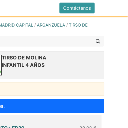
istrarse
Contáctanos
MADRID CAPITAL
/
ARGANZUELA
/
TIRSO DE
TIRSO DE MOLINA
INFANTIL 4 AÑOS
es.
CTO+ ED20
28,08 €