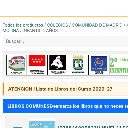
Inicio
Tienda online
Reg
Todos los productos
/
COLEGIOS
/
COMUNIDAD DE MADRID
/
MOLINA
/
INFANTIL 4 AÑOS
ATENCION ! Lista de Libros del Curso 2026-27
LIBROS COMUNES
Desmarca los libros que no necesit
[9788468058221] NIVEL 1 LE