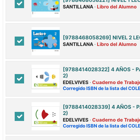
SANTILLANA
·
Libro del Alumno
[9788468058269] NIVEL 2 L
SANTILLANA
·
Libro del Alumno
[9788414028322] 4 AÑOS - P
2)
EDELVIVES
·
Cuaderno de Trabaj
Corregido ISBN de la lista del COL
[9788414028339] 4 AÑOS - P
2)
EDELVIVES
·
Cuaderno de Trabaj
Corregido ISBN de la lista del COL