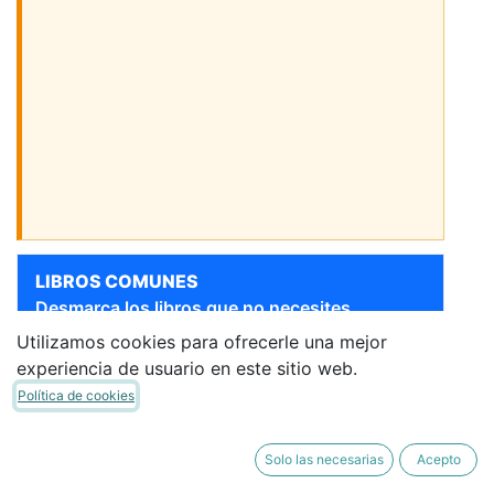
LIBROS COMUNES
Desmarca los libros que no necesites.
Utilizamos cookies para ofrecerle una mejor
Sigue bajando para ver más libros
experiencia de usuario en este sitio web.
[9788491899518] 3 AÑOS -
LECTOESCRITURA -
Política de cookies
PLANETA LETRON CUAD 1
ALGAIDA
·
Libro del Alumno
Solo las necesarias
Acepto
16,51 €
14,03 €