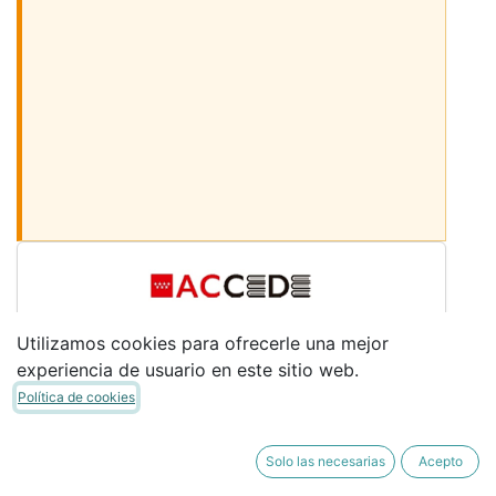
Desmarcar los libros
Utilizamos cookies para ofrecerle una mejor
Sigue bajando para ver más libros
experiencia de usuario en este sitio web.
LIBROS COMUNES
Política de cookies
Desmarca los libros que no necesites. (Si
perteneces al PLAN ACCEDE, desmarca los
Solo las necesarias
Acepto
libros indicados "INCLUIDO ACCEDE")