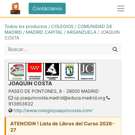
Contáctanos
Todos los productos
/
COLEGIOS
/
COMUNIDAD DE
MADRID
/
MADRID CAPITAL
/
ARGANZUELA
/
JOAQUIN
COSTA
JOAQUIN COSTA
PASEO DE PONTONES, 8
-
28005
MADRID
cp.joaquincosta.madrid@educa.madrid.org
913653632
http://www.colegiojoaquincosta.com/
ATENCION ! Lista de Libros del Curso 2026-
27