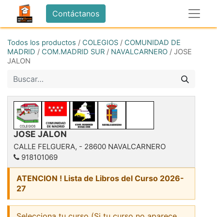
Contáctanos
Todos los productos
/
COLEGIOS
/
COMUNIDAD DE
MADRID
/
COM.MADRID SUR
/
NAVALCARNERO
/
JOSE
JALON
JOSE JALON
CALLE FELGUERA,
-
28600
NAVALCARNERO
918101069
ATENCION ! Lista de Libros del Curso 2026-
27
Selecciona tu curso (Si tu curso no aparece,