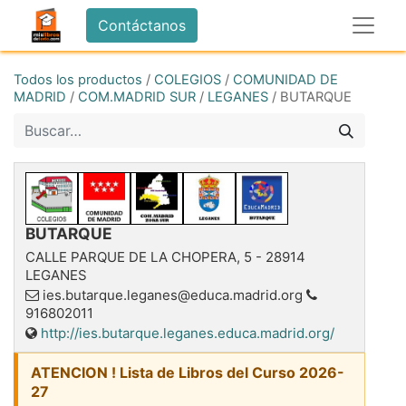
Contáctanos
Todos los productos
/
COLEGIOS
/
COMUNIDAD DE
MADRID
/
COM.MADRID SUR
/
LEGANES
/
BUTARQUE
BUTARQUE
CALLE PARQUE DE LA CHOPERA, 5
-
28914
LEGANES
ies.butarque.leganes@educa.madrid.org
916802011
http://ies.butarque.leganes.educa.madrid.org/
ATENCION ! Lista de Libros del Curso 2026-
27