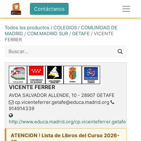
Contáctanos
Todos los productos
/
COLEGIOS
/
COMUNIDAD DE
MADRID
/
COM.MADRID SUR
/
GETAFE
/
VICENTE
FERRER
VICENTE FERRER
AVDA SALVADOR ALLENDE, 10
-
28907
GETAFE
cp.vicenteferrer.getafe@educa.madrid.org
914914339
http://www.educa.madrid.org/cp.vicenteferrer.getafe
ATENCION ! Lista de Libros del Curso 2026-