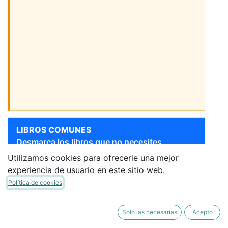
LIBROS COMUNES
Desmarca los libros que no necesites.
Utilizamos cookies para ofrecerle una mejor
[9788414067888] AUN
Sigue bajando para ver más libros
experiencia de usuario en este sitio web.
HAY DINOSAURIOS 4AÑOS
Política de cookies
EI 26 AL PUNTO
EDELVIVES
·
Libro del Alumno
Actualizado libro por el colegio
Solo las necesarias
Acepto
26,26 €